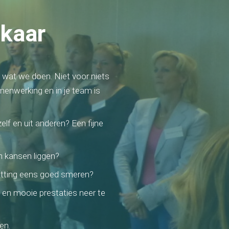
lkaar
wat we doen. Niet voor niets
amenwerking en in je team is
zelf en uit anderen? Een fijne
en kansen liggen?
 ketting eens goed smeren?
n en mooie prestaties neer te
nen.