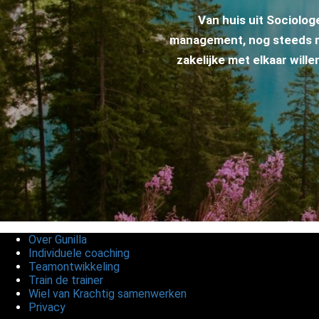
Van huis uit Sociolo
management, nog steeds me
zakelijke met elkaar wil
Over Gunilla
Individuele coaching
Teamontwikkeling
Train de trainer
Wiel van Krachtig samenwerken
Privacy