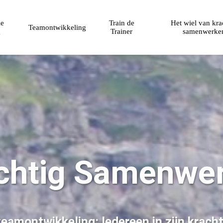
le
Train de
Het wiel van kra
Teamontwikkeling
g
Trainer
samenwerke
chtig Samenwe
teamontwikkeling: Iedereen in zijn krach