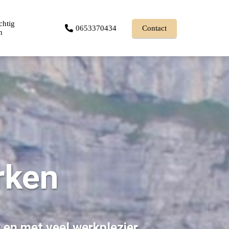
chtig
0653370434
Contact
n
rken
t en met veel werkplezier