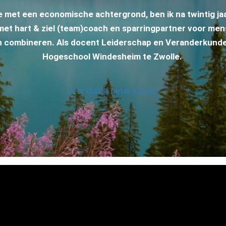
ge met een economische achtergrond, ben ik na twintig ja
t hart & ziel (team)coach en sparringpartner voor mens
len combineren. Als docent Leiderschap en Veranderkund
Hogeschool Windesheim te Zwolle.
Leer Gunilla beter kennen