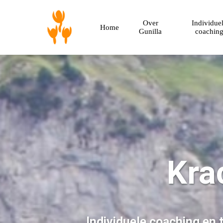
Over
Individue
Home
Gunilla
coachin
Kra
I
ndividuele coaching en 