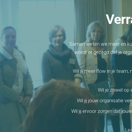
Verr
Samen weten we meer en kunn
wordt er gezegd dat je orga
Wil jij meer flow in je team,
Wil je zowel op 
Wil jij jouw organisatie 
Wil jij ervoor zorgen dat jo
Lee