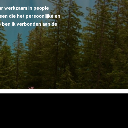
ar werkzaam in people
en die het persoonlijke en
e ben ik verbonden aan de