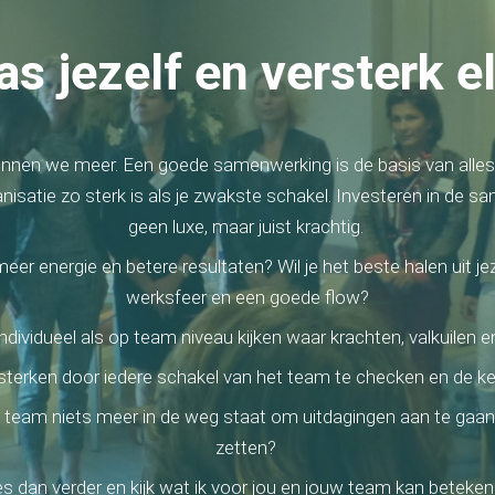
as jezelf en versterk e
en we meer. Een goede samenwerking is de basis van alles 
nisatie zo sterk is als je zwakste schakel. Investeren in de s
geen luxe, maar juist krachtig.
 meer energie en betere resultaten? Wil je het beste halen uit je
werksfeer en een goede flow?
individueel als op team niveau kijken waar krachten, valkuilen 
versterken door iedere schakel van het team te checken en de
uw team niets meer in de weg staat om uitdagingen aan te gaa
zetten?
s dan verder en kijk wat ik voor jou en jouw team kan beteke